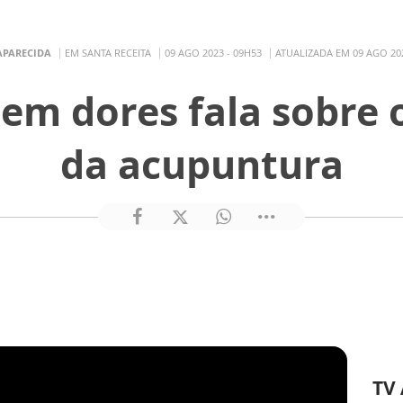
APARECIDA
EM SANTA RECEITA
09 AGO 2023 - 09H53
ATUALIZADA EM 09 AGO 202
 em dores fala sobre 
da acupuntura
TV