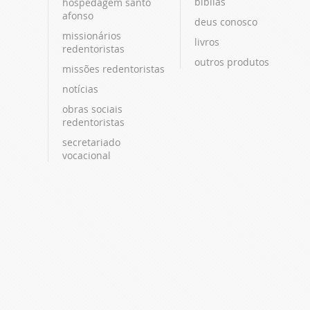
bíblias
hospedagem santo
afonso
deus conosco
missionários
livros
redentoristas
outros produtos
missões redentoristas
notícias
obras sociais
redentoristas
secretariado
vocacional