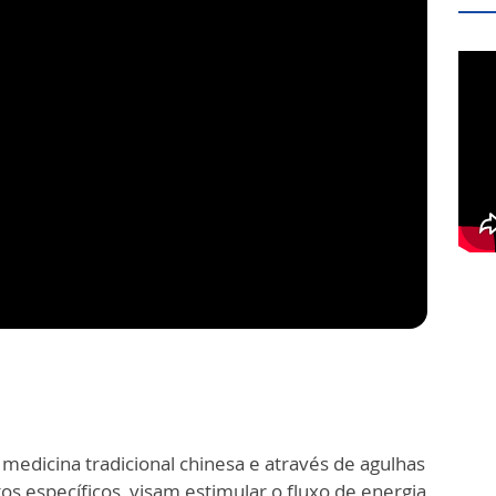
medicina tradicional chinesa e através de agulhas
os específicos, visam estimular o fluxo de energia