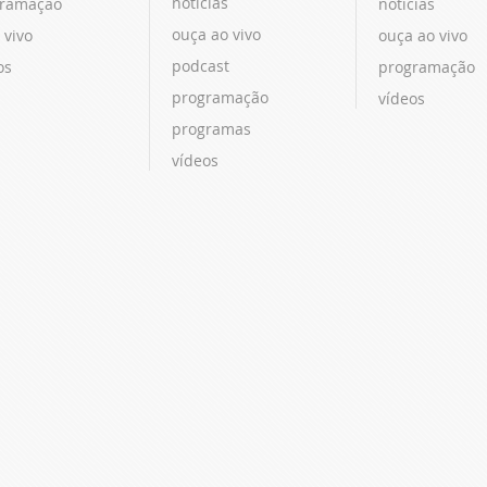
notícias
ramação
notícias
ouça ao vivo
 vivo
ouça ao vivo
podcast
os
programação
programação
vídeos
programas
vídeos