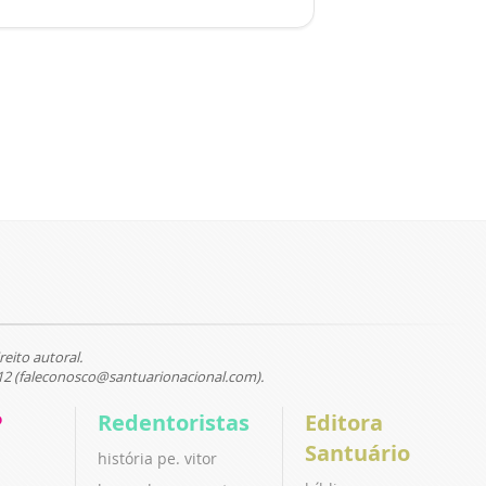
reito autoral.
12 (faleconosco@santuarionacional.com).
P
Redentoristas
Editora
Santuário
história pe. vitor