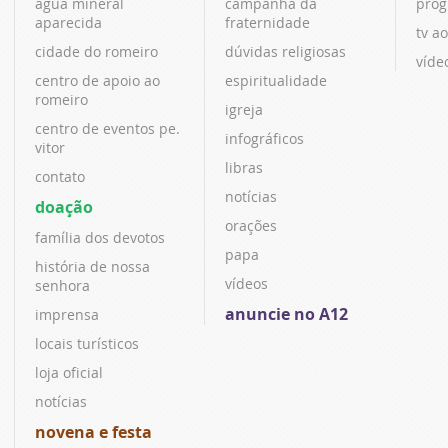
água mineral
campanha da
prog
aparecida
fraternidade
tv ao
cidade do romeiro
dúvidas religiosas
víde
centro de apoio ao
espiritualidade
romeiro
igreja
centro de eventos pe.
infográficos
vitor
libras
contato
notícias
doação
orações
família dos devotos
papa
história de nossa
vídeos
senhora
anuncie no A12
imprensa
locais turísticos
loja oficial
notícias
novena e festa