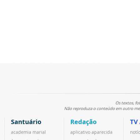
Os textos, fo
Não reproduza o conteúdo em outro meio
Santuário
Redação
TV
academia marial
aplicativo aparecida
notí