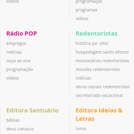
vídeos
programação
programas
vídeos
Rádio POP
Redentoristas
empregos
história pe. vitor
notícias
hospedagem santo afonso
ouça ao vivo
missionários redentoristas
programação
missões redentoristas
vídeos
notícias
obras sociais redentoristas
secretariado vocacional
Editora Santuário
Editora Ideias &
Letras
bíblias
livros
deus conosco