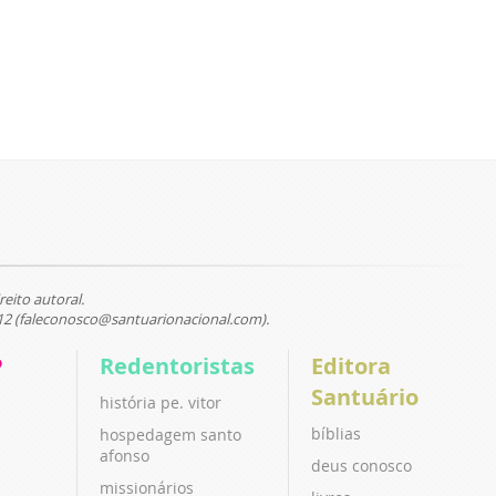
reito autoral.
12 (faleconosco@santuarionacional.com).
P
Redentoristas
Editora
Santuário
história pe. vitor
bíblias
hospedagem santo
afonso
deus conosco
missionários