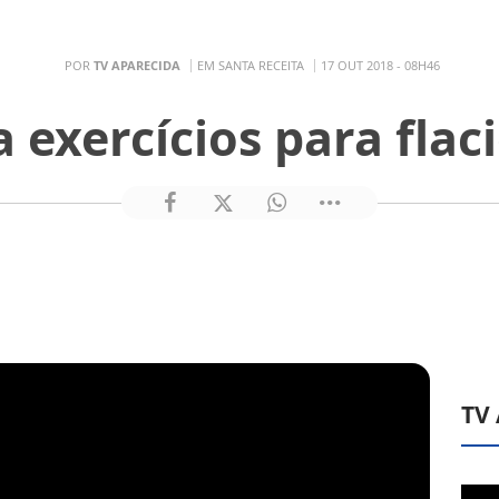
POR
TV APARECIDA
EM SANTA RECEITA
17 OUT 2018 - 08H46
 exercícios para flac
TV