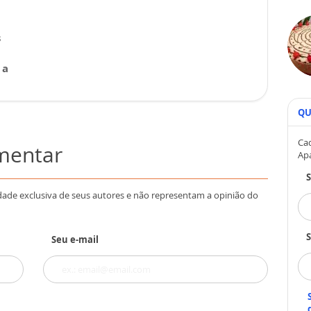
s
 a
QU
Cad
omentar
Ap
dade exclusiva de seus autores e não representam a opinião do
S
Seu e-mail