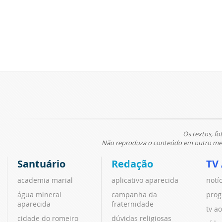
Os textos, fo
Não reproduza o conteúdo em outro meio
Santuário
Redação
TV
academia marial
aplicativo aparecida
notí
água mineral
campanha da
prog
aparecida
fraternidade
tv ao
cidade do romeiro
dúvidas religiosas