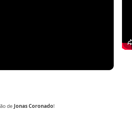
ção de
Jonas Coronado
!