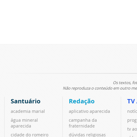
Os textos, fo
Não reproduza o conteúdo em outro meio
Santuário
Redação
TV
academia marial
aplicativo aparecida
notí
água mineral
campanha da
prog
aparecida
fraternidade
tv ao
cidade do romeiro
dúvidas religiosas