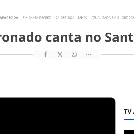
 APARECIDA
EM SANTA RECEITA
21 DEZ 2021 - 12H00
ATUALIZADA EM 21 DEZ 202
ronado canta no Sant
TV