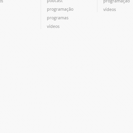
podcast
os
programação
programação
vídeos
programas
vídeos