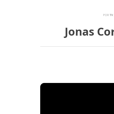
POR
TV
Jonas Co