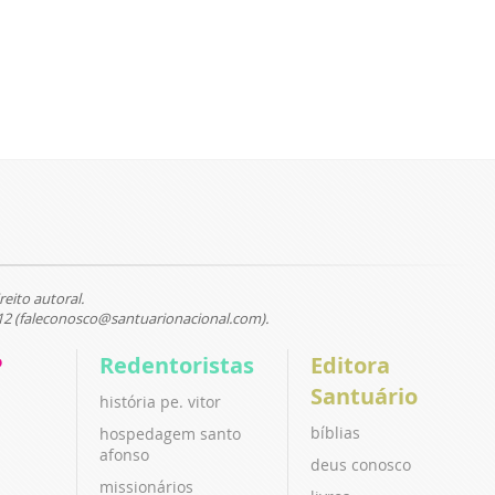
reito autoral.
12 (faleconosco@santuarionacional.com).
P
Redentoristas
Editora
Santuário
história pe. vitor
bíblias
hospedagem santo
afonso
deus conosco
missionários