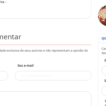
ta -
omentar
QU
Cad
dade exclusiva de seus autores e não representam a opinião do
Ap
Seu e-mail
S