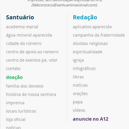
(faleconosco@santuarionacional.com).
Santuário
Redação
academia marial
aplicativo aparecida
água mineral aparecida
campanha da fraternidade
cidade do romeiro
dúvidas religiosas
centro de apoio ao romeiro
espiritualidade
centro de eventos pe. vitor
igreja
contato
infográficos
doação
libras
notícias
família dos devotos
orações
história de nossa senhora
papa
imprensa
vídeos
locais turísticos
anuncie no A12
loja oficial
notícias