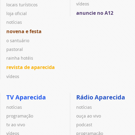
vídeos
locais turísticos
anuncie no A12
loja oficial
notícias
novena e festa
o santuário
pastoral
rainha hotéis
revista de aparecida
vídeos
TV Aparecida
Rádio Aparecida
notícias
notícias
programação
ouça ao vivo
tv ao vivo
podcast
vídeos
programação