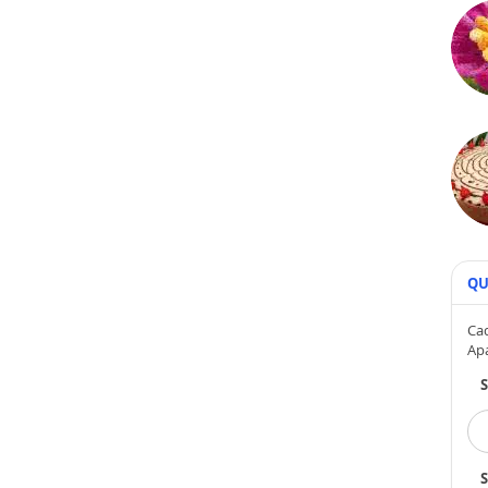
QU
Cad
Ap
S