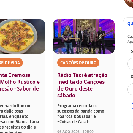
QU
Cad
Ap
R DE VIDA
CANÇÕES DE OURO
nta Cremosa
Rádio Táxi é atração
S
Molho Rústico e
inédita do Canções
esão - Sabor de
de Ouro deste
sábado
Leonardo Roncon
Programa recorda os
a deliciosas
sucessos da banda como
rias, enquanto
“Garota Dourada” e
rsa com Bianca Láua
“Coisas de Casal”
as receitas do dia e
06 AGO 2026 - 10H00
ngredientes.