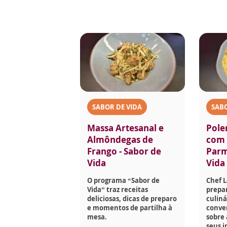
SABOR DE VIDA
SABO
Massa Artesanal e
Pole
Almôndegas de
com 
Frango - Sabor de
Parm
Vida
Vida
O programa “Sabor de
Chef 
Vida” traz receitas
prepar
deliciosas, dicas de preparo
culiná
e momentos de partilha à
conve
mesa.
sobre 
seus i