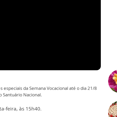
es especiais da Semana Vocacional até o dia 21/8
o Santuário Nacional.
a-feira, às 15h40.