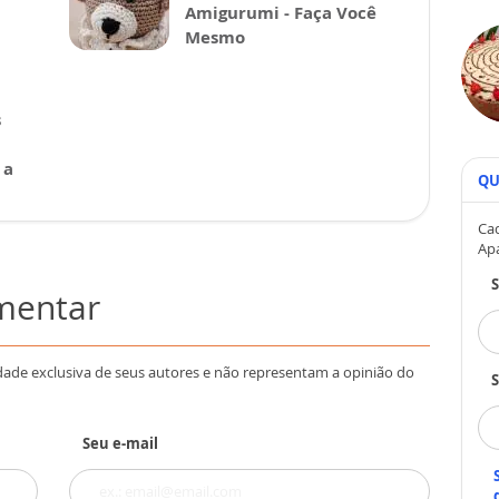
Amigurumi - Faça Você
Mesmo
s
 a
QU
Cad
Ap
omentar
dade exclusiva de seus autores e não representam a opinião do
S
Seu e-mail