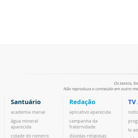
Os textos, fo
Não reproduza o conteúdo em outro meio
Santuário
Redação
TV
academia marial
aplicativo aparecida
notí
água mineral
campanha da
prog
aparecida
fraternidade
tv ao
cidade do romeiro
dúvidas religiosas