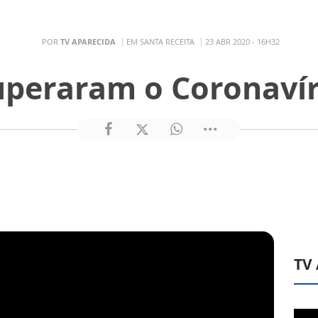
POR
TV APARECIDA
EM SANTA RECEITA
23 ABR 2020 - 16H32
uperaram o Coronavír
TV