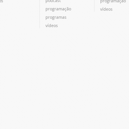
podcast
os
programação
programação
vídeos
programas
vídeos