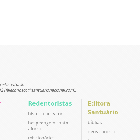
reito autoral.
12 (faleconosco@santuarionacional.com).
P
Redentoristas
Editora
Santuário
história pe. vitor
bíblias
hospedagem santo
afonso
deus conosco
missionários