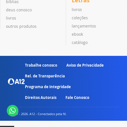
Letras
bíblias
livros
deus conosco
coleções
livros
lançamentos
outros produtos
ebook
catálogo
Trabalhe conosco
Aviso de Privacidade
Rel. de Transparência
Programa de Integridade
Direitos Autorais
Fale Conosco
© 2007 - 2026. A12 - Conectados pela fé.