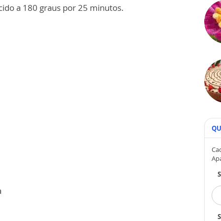
cido a 180 graus por 25 minutos.
QU
Cad
Ap
a
S