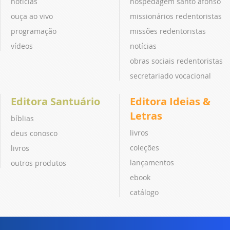
notícias
hospedagem santo afonso
ouça ao vivo
missionários redentoristas
programação
missões redentoristas
vídeos
notícias
obras sociais redentoristas
secretariado vocacional
Editora Santuário
Editora Ideias &
Letras
bíblias
livros
deus conosco
coleções
livros
lançamentos
outros produtos
ebook
catálogo