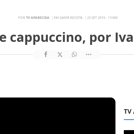
POR
TV APARECIDA
EM SANTA RECEITA
23 SET 2019 - 11H00
e cappuccino, por Ivai
TV