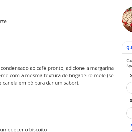
orte
QU
Cad
Ap
te condensado ao café pronto, adicione a margarina
reme com a mesma textura de brigadeiro mole (se
 canela em pó para dar um sabor).
S
a umedecer o biscoito