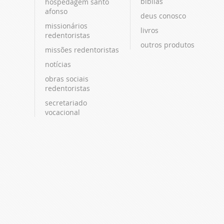
bíblias
hospedagem santo
afonso
deus conosco
missionários
livros
redentoristas
outros produtos
missões redentoristas
notícias
obras sociais
redentoristas
secretariado
vocacional