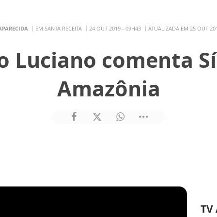
APARECIDA
EM SANTA RECEITA
24 OUT 2019 - 09H43
ATUALIZADA EM 25 OUT 201
o Luciano comenta S
Amazônia
TV