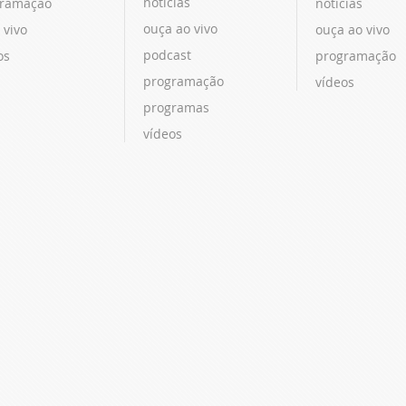
notícias
ramação
notícias
ouça ao vivo
 vivo
ouça ao vivo
podcast
os
programação
programação
vídeos
programas
vídeos