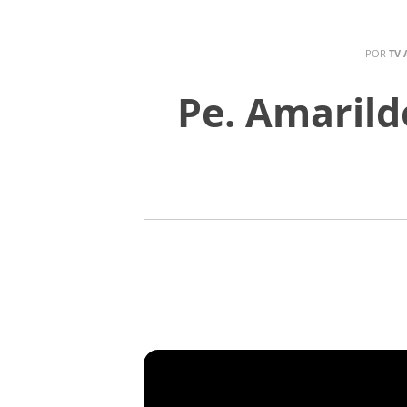
POR
TV 
Pe. Amarild