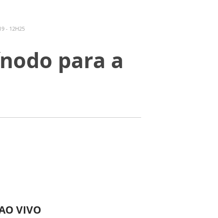
9 - 12H25
ínodo para a
 AO VIVO