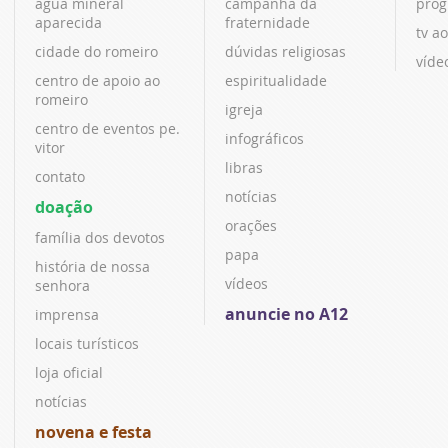
água mineral
campanha da
prog
aparecida
fraternidade
tv ao
cidade do romeiro
dúvidas religiosas
víde
centro de apoio ao
espiritualidade
romeiro
igreja
centro de eventos pe.
infográficos
vitor
libras
contato
notícias
doação
orações
família dos devotos
papa
história de nossa
vídeos
senhora
anuncie no A12
imprensa
locais turísticos
loja oficial
notícias
novena e festa