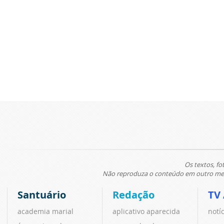
Os textos, fo
Não reproduza o conteúdo em outro meio
Santuário
Redação
TV
academia marial
aplicativo aparecida
notí