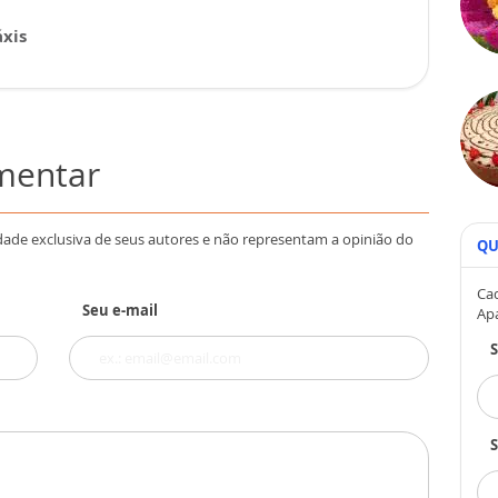
xis
omentar
dade exclusiva de seus autores e não representam a opinião do
QU
Cad
Seu e-mail
Ap
S