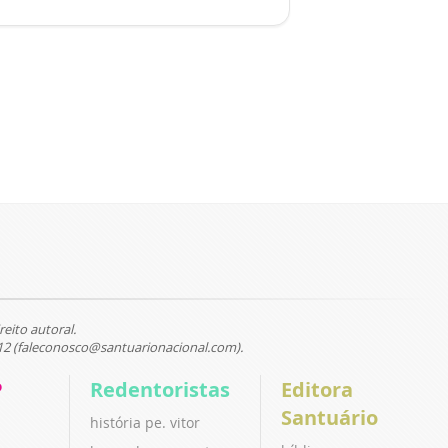
reito autoral.
12 (faleconosco@santuarionacional.com).
P
Redentoristas
Editora
Santuário
história pe. vitor