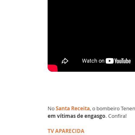
No
Santa Receita
, o bombeiro Tene
em vítimas de engasgo
. Confira!
TV APARECIDA