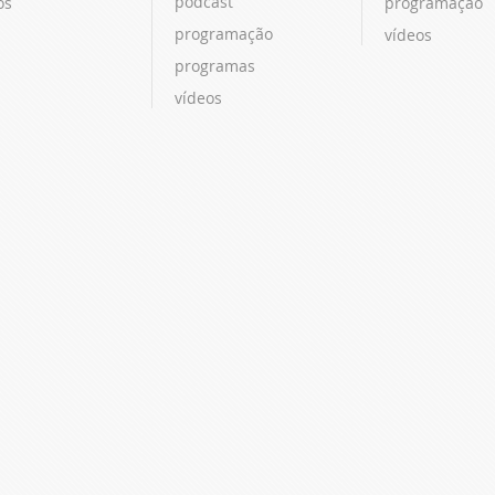
podcast
os
programação
programação
vídeos
programas
vídeos