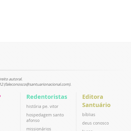
reito autoral.
12 (faleconosco@santuarionacional.com).
P
Redentoristas
Editora
Santuário
história pe. vitor
bíblias
hospedagem santo
afonso
deus conosco
missionários