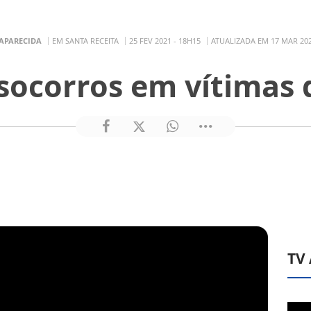
 APARECIDA
EM SANTA RECEITA
25 FEV 2021 - 18H15
ATUALIZADA EM 17 MAR 202
socorros em vítimas
TV