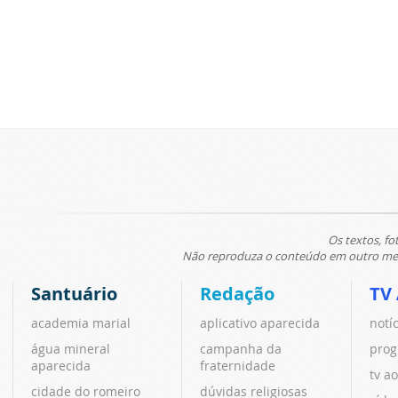
Os textos, fo
Não reproduza o conteúdo em outro meio
Santuário
Redação
TV
academia marial
aplicativo aparecida
notí
água mineral
campanha da
prog
aparecida
fraternidade
tv ao
cidade do romeiro
dúvidas religiosas