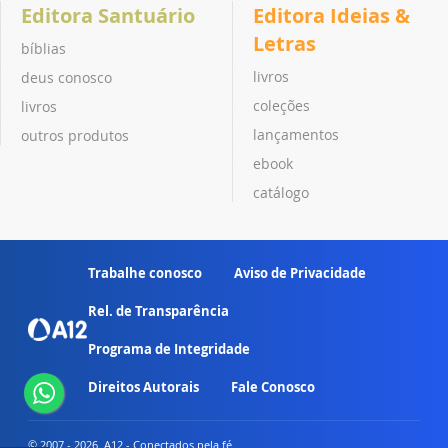
Editora Santuário
Editora Ideias &
Letras
bíblias
livros
deus conosco
coleções
livros
lançamentos
outros produtos
ebook
catálogo
Trabalhe conosco
Aviso de Privacidade
Rel. de Transparência
Programa de Integridade
Direitos Autorais
Fale Conosco
© 2007 - 2026. A12 - Conectados pela fé.