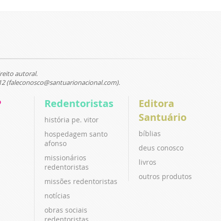
reito autoral.
12 (faleconosco@santuarionacional.com).
P
Redentoristas
Editora
Santuário
história pe. vitor
bíblias
hospedagem santo
afonso
deus conosco
missionários
livros
redentoristas
outros produtos
missões redentoristas
notícias
obras sociais
redentoristas