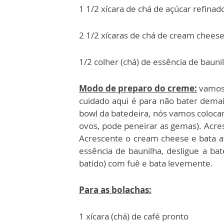
1 1/2 xícara de chá de açúcar refinad
2 1/2 xícaras de chá de cream chees
1/2 colher (chá) de essência de bauni
Modo de preparo do creme:
vamos 
cuidado aqui é para não bater dema
bowl da batedeira, nós vamos coloca
ovos, pode peneirar as gemas). Acres
Acrescente o cream cheese e bata a
essência de baunilha, desligue a bat
batido) com fuê e bata levemente.
Para as bolachas:
1 xícara (chá) de café pronto