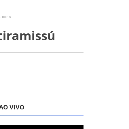
- 10H18
tiramissú
 AO VIVO