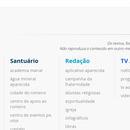
Os textos, fo
Não reproduza o conteúdo em outro meio
Santuário
Redação
TV
academia marial
aplicativo aparecida
notí
água mineral
campanha da
prog
aparecida
fraternidade
tv ao
cidade do romeiro
dúvidas religiosas
víde
centro de apoio ao
espiritualidade
romeiro
igreja
centro de eventos pe.
infográficos
vitor
libras
contato