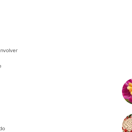
envolver
e
ido