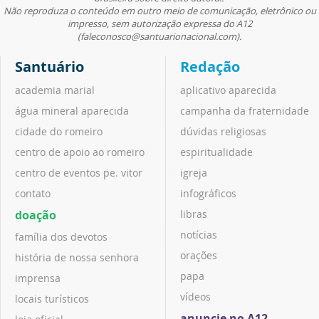
Não reproduza o conteúdo em outro meio de comunicação, eletrônico ou
impresso, sem autorização expressa do A12
(faleconosco@santuarionacional.com).
Santuário
Redação
academia marial
aplicativo aparecida
água mineral aparecida
campanha da fraternidade
cidade do romeiro
dúvidas religiosas
centro de apoio ao romeiro
espiritualidade
centro de eventos pe. vitor
igreja
contato
infográficos
doação
libras
notícias
família dos devotos
orações
história de nossa senhora
papa
imprensa
vídeos
locais turísticos
anuncie no A12