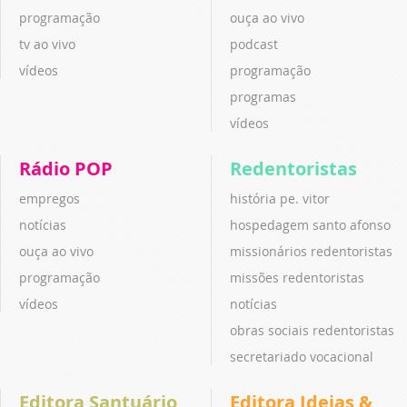
programação
ouça ao vivo
tv ao vivo
podcast
vídeos
programação
programas
vídeos
Rádio POP
Redentoristas
empregos
história pe. vitor
notícias
hospedagem santo afonso
ouça ao vivo
missionários redentoristas
programação
missões redentoristas
vídeos
notícias
obras sociais redentoristas
secretariado vocacional
Editora Santuário
Editora Ideias &