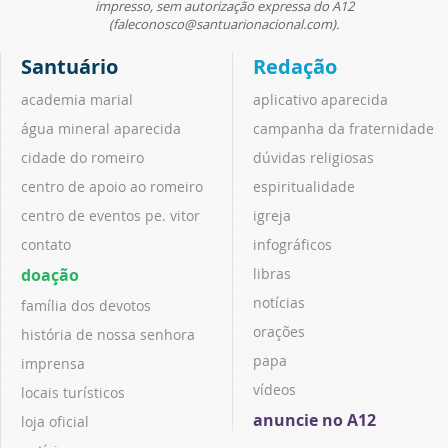
impresso, sem autorização expressa do A12
(faleconosco@santuarionacional.com).
Santuário
Redação
academia marial
aplicativo aparecida
água mineral aparecida
campanha da fraternidade
cidade do romeiro
dúvidas religiosas
centro de apoio ao romeiro
espiritualidade
centro de eventos pe. vitor
igreja
contato
infográficos
doação
libras
notícias
família dos devotos
orações
história de nossa senhora
papa
imprensa
vídeos
locais turísticos
anuncie no A12
loja oficial