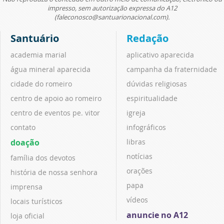
impresso, sem autorização expressa do A12
(faleconosco@santuarionacional.com).
Santuário
Redação
academia marial
aplicativo aparecida
água mineral aparecida
campanha da fraternidade
cidade do romeiro
dúvidas religiosas
centro de apoio ao romeiro
espiritualidade
centro de eventos pe. vitor
igreja
contato
infográficos
doação
libras
notícias
família dos devotos
orações
história de nossa senhora
papa
imprensa
vídeos
locais turísticos
anuncie no A12
loja oficial