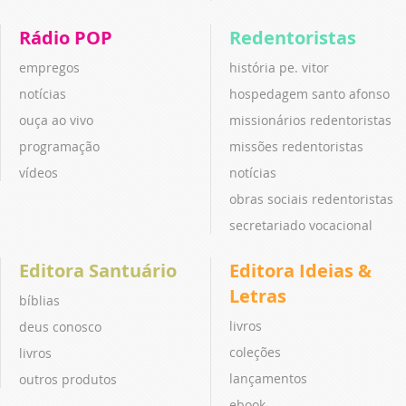
Rádio POP
Redentoristas
empregos
história pe. vitor
notícias
hospedagem santo afonso
ouça ao vivo
missionários redentoristas
programação
missões redentoristas
vídeos
notícias
obras sociais redentoristas
secretariado vocacional
Editora Santuário
Editora Ideias &
Letras
bíblias
livros
deus conosco
coleções
livros
lançamentos
outros produtos
ebook