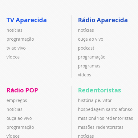
TV Aparecida
Rádio Aparecida
notícias
notícias
programação
ouça ao vivo
tv ao vivo
podcast
vídeos
programação
programas
vídeos
Rádio POP
Redentoristas
empregos
história pe. vitor
notícias
hospedagem santo afonso
ouça ao vivo
missionários redentoristas
programação
missões redentoristas
vídeos
notícias