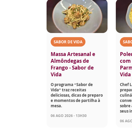
SABOR DE VIDA
SABO
Massa Artesanal e
Pole
Almôndegas de
com 
Frango - Sabor de
Parm
Vida
Vida
O programa “Sabor de
Chef 
Vida” traz receitas
prepar
deliciosas, dicas de preparo
culiná
e momentos de partilha à
conve
mesa.
sobre 
seus i
06 AGO 2026 - 13H30
06 AGO