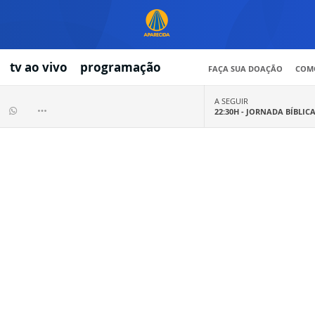
tv ao vivo
programação
FAÇA SUA DOAÇÃO
COMO
A SEGUIR
22:30H -
JORNADA BÍBLIC