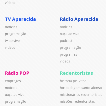
vídeos
TV Aparecida
Rádio Aparecida
notícias
notícias
programação
ouça ao vivo
tv ao vivo
podcast
vídeos
programação
programas
vídeos
Rádio POP
Redentoristas
empregos
história pe. vitor
notícias
hospedagem santo afonso
ouça ao vivo
missionários redentoristas
programação
missões redentoristas