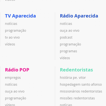
TV Aparecida
Rádio Aparecida
notícias
notícias
programação
ouça ao vivo
tv ao vivo
podcast
vídeos
programação
programas
vídeos
Rádio POP
Redentoristas
empregos
história pe. vitor
notícias
hospedagem santo afonso
ouça ao vivo
missionários redentoristas
programação
missões redentoristas
vídeos
notícias