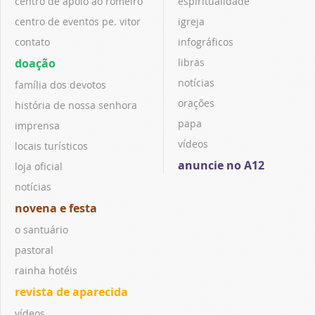
centro de apoio ao romeiro
espiritualidade
centro de eventos pe. vitor
igreja
contato
infográficos
doação
libras
notícias
família dos devotos
orações
história de nossa senhora
papa
imprensa
vídeos
locais turísticos
anuncie no A12
loja oficial
notícias
novena e festa
o santuário
pastoral
rainha hotéis
revista de aparecida
vídeos