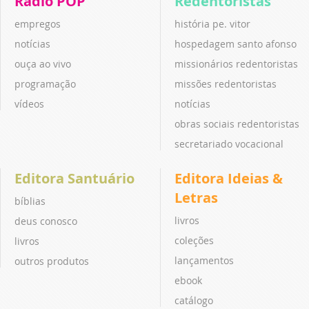
Rádio POP
Redentoristas
empregos
história pe. vitor
notícias
hospedagem santo afonso
ouça ao vivo
missionários redentoristas
programação
missões redentoristas
vídeos
notícias
obras sociais redentoristas
secretariado vocacional
Editora Santuário
Editora Ideias &
Letras
bíblias
livros
deus conosco
coleções
livros
lançamentos
outros produtos
ebook
catálogo