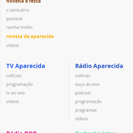
novena e festa
o santuário
pastoral
rainha hotéis
revista de aparecida
vídeos
TV Aparecida
Rádio Aparecida
notícias
notícias
programação
ouça ao vivo
tv ao vivo
podcast
vídeos
programação
programas
vídeos