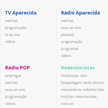
TV Aparecida
Rádio Aparecida
notícias
notícias
programação
ouça ao vivo
tv ao vivo
podcast
vídeos
programação
programas
vídeos
Rádio POP
Redentoristas
empregos
história pe. vitor
notícias
hospedagem santo afonso
ouça ao vivo
missionários redentoristas
programação
missões redentoristas
vídeos
notícias