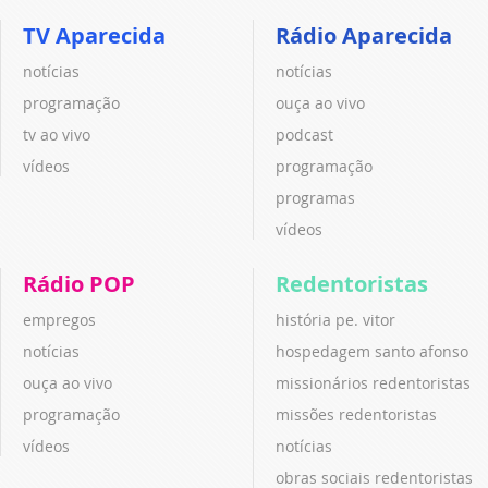
TV Aparecida
Rádio Aparecida
notícias
notícias
programação
ouça ao vivo
tv ao vivo
podcast
vídeos
programação
programas
vídeos
Rádio POP
Redentoristas
empregos
história pe. vitor
notícias
hospedagem santo afonso
ouça ao vivo
missionários redentoristas
programação
missões redentoristas
vídeos
notícias
obras sociais redentoristas