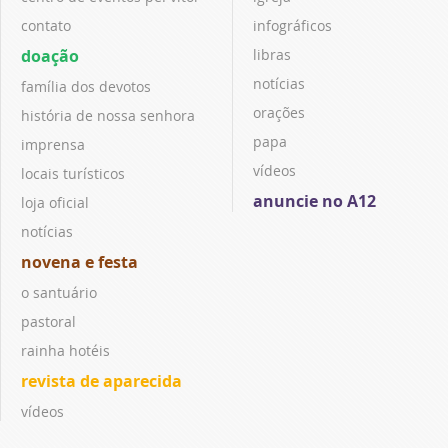
contato
infográficos
doação
libras
notícias
família dos devotos
orações
história de nossa senhora
papa
imprensa
vídeos
locais turísticos
anuncie no A12
loja oficial
notícias
novena e festa
o santuário
pastoral
rainha hotéis
revista de aparecida
vídeos