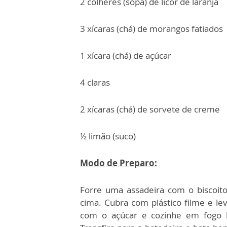
2 colheres (sopa) de licor de laranja
3 xícaras (chá) de morangos fatiados
1 xícara (chá) de açúcar
4 claras
2 xícaras (chá) de sorvete de creme
½ limão (suco)
Modo de Preparo:
Forre uma assadeira com o biscoit
cima. Cubra com plástico filme e le
com o açúcar e cozinhe em fogo b