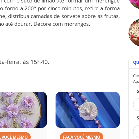
bem com o suco de limão até formar um merengue
o forno a 200° por cinco minutos, retire a forma
me, distribua camadas de sorvete sobre as frutas,
no até dourar. Decore com morangos.
a-feira, às 15h40.
QU
Cad
Ap
S
A VOCÊ MESMO
FAÇA VOCÊ MESMO