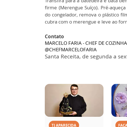
Transfira para a batedeira e bata 
firme (Merengue Suíço). Pré-aqueça 
do congelador, remova o plástico fil
cubra com o merengue e leve ao for
Contato
MARCELO FARIA - CHEF DE COZINHA
@CHEFMARCELOFARIA
Santa Receita, de segunda a sext
TJ APARECIDA
FAÇ