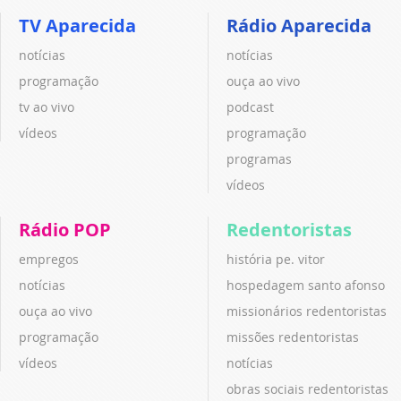
TV Aparecida
Rádio Aparecida
notícias
notícias
programação
ouça ao vivo
tv ao vivo
podcast
vídeos
programação
programas
vídeos
Rádio POP
Redentoristas
empregos
história pe. vitor
notícias
hospedagem santo afonso
ouça ao vivo
missionários redentoristas
programação
missões redentoristas
vídeos
notícias
obras sociais redentoristas