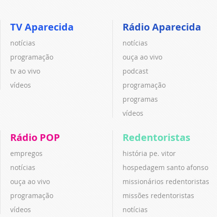
TV Aparecida
Rádio Aparecida
notícias
notícias
programação
ouça ao vivo
tv ao vivo
podcast
vídeos
programação
programas
vídeos
Rádio POP
Redentoristas
empregos
história pe. vitor
notícias
hospedagem santo afonso
ouça ao vivo
missionários redentoristas
programação
missões redentoristas
vídeos
notícias