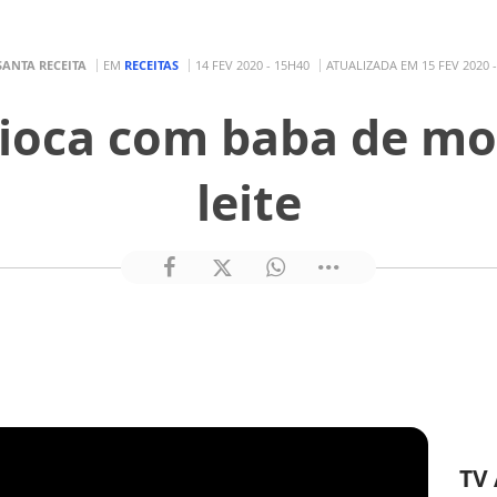
SANTA RECEITA
EM
RECEITAS
14 FEV 2020 - 15H40
ATUALIZADA EM 15 FEV 2020 
ioca com baba de mo
leite
TV