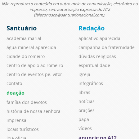
Não reproduza o conteúdo em outro meio de comunicação, eletrônico ou
impresso, sem autorização expressa do A12
(faleconosco@santuarionacional.com).
Santuário
Redação
academia marial
aplicativo aparecida
água mineral aparecida
campanha da fraternidade
cidade do romeiro
dúvidas religiosas
centro de apoio ao romeiro
espiritualidade
centro de eventos pe. vitor
igreja
contato
infográficos
doação
libras
notícias
família dos devotos
orações
história de nossa senhora
papa
imprensa
vídeos
locais turísticos
anuncie no A12
loja oficial