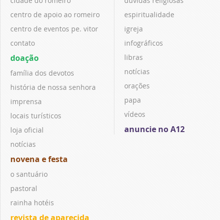
cidade do romeiro
dúvidas religiosas
centro de apoio ao romeiro
espiritualidade
centro de eventos pe. vitor
igreja
contato
infográficos
doação
libras
notícias
família dos devotos
orações
história de nossa senhora
papa
imprensa
vídeos
locais turísticos
anuncie no A12
loja oficial
notícias
novena e festa
o santuário
pastoral
rainha hotéis
revista de aparecida