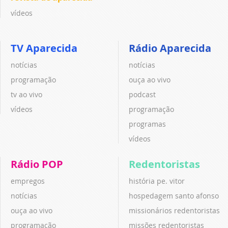
vídeos
TV Aparecida
Rádio Aparecida
notícias
notícias
programação
ouça ao vivo
tv ao vivo
podcast
vídeos
programação
programas
vídeos
Rádio POP
Redentoristas
empregos
história pe. vitor
notícias
hospedagem santo afonso
ouça ao vivo
missionários redentoristas
programação
missões redentoristas