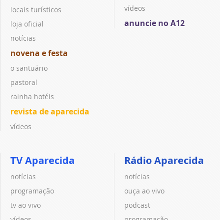
vídeos
locais turísticos
anuncie no A12
loja oficial
notícias
novena e festa
o santuário
pastoral
rainha hotéis
revista de aparecida
vídeos
TV Aparecida
Rádio Aparecida
notícias
notícias
programação
ouça ao vivo
tv ao vivo
podcast
vídeos
programação