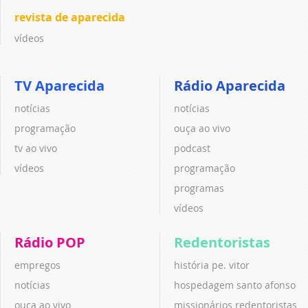
revista de aparecida
vídeos
TV Aparecida
Rádio Aparecida
notícias
notícias
programação
ouça ao vivo
tv ao vivo
podcast
vídeos
programação
programas
vídeos
Rádio POP
Redentoristas
empregos
história pe. vitor
notícias
hospedagem santo afonso
ouça ao vivo
missionários redentoristas