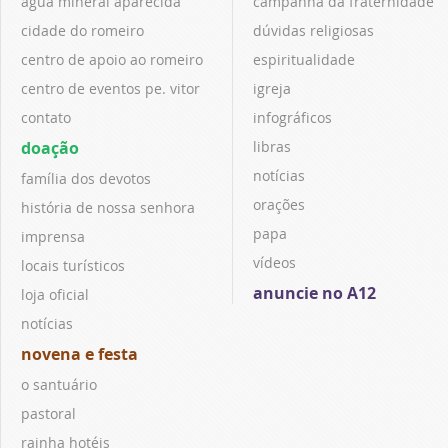
água mineral aparecida
campanha da fraternidade
cidade do romeiro
dúvidas religiosas
centro de apoio ao romeiro
espiritualidade
centro de eventos pe. vitor
igreja
contato
infográficos
doação
libras
notícias
família dos devotos
orações
história de nossa senhora
papa
imprensa
vídeos
locais turísticos
anuncie no A12
loja oficial
notícias
novena e festa
o santuário
pastoral
rainha hotéis