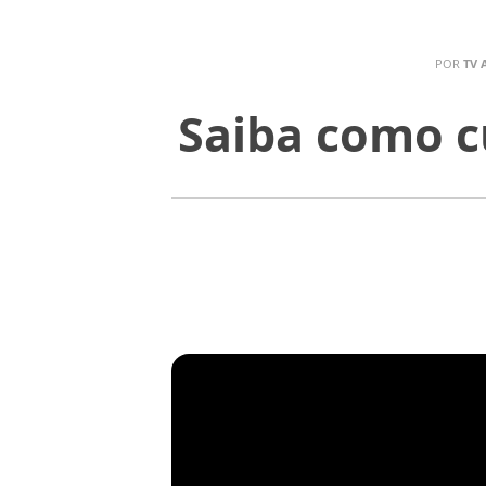
POR
TV 
Saiba como cu