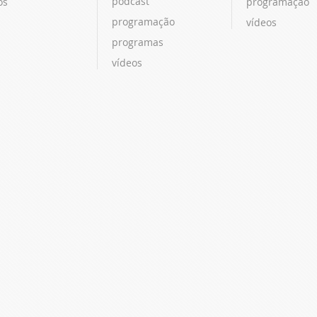
podcast
os
programação
programação
vídeos
programas
vídeos