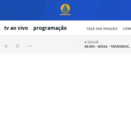
tv ao vivo
programação
FAÇA SUA DOAÇÃO
COMO
A SEGUIR
08:50H -
MISSA - TRANSMISS..