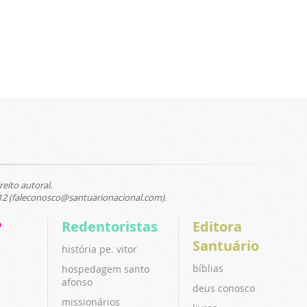
reito autoral.
12 (faleconosco@santuarionacional.com).
P
Redentoristas
Editora
Santuário
história pe. vitor
bíblias
hospedagem santo
afonso
deus conosco
missionários