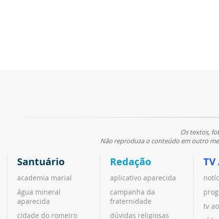
Os textos, fo
Não reproduza o conteúdo em outro meio
Santuário
Redação
TV
academia marial
aplicativo aparecida
notí
água mineral
campanha da
prog
aparecida
fraternidade
tv ao
cidade do romeiro
dúvidas religiosas