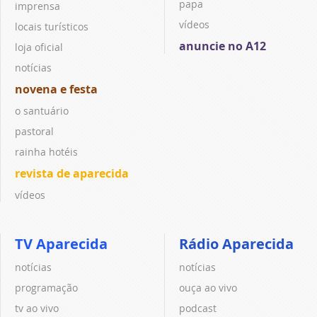
papa
imprensa
vídeos
locais turísticos
anuncie no A12
loja oficial
notícias
novena e festa
o santuário
pastoral
rainha hotéis
revista de aparecida
vídeos
TV Aparecida
Rádio Aparecida
notícias
notícias
programação
ouça ao vivo
tv ao vivo
podcast