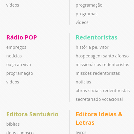
vídeos
programação
programas
vídeos
Rádio POP
Redentoristas
empregos
história pe. vitor
notícias
hospedagem santo afonso
ouça ao vivo
missionários redentoristas
programação
missões redentoristas
vídeos
notícias
obras sociais redentoristas
secretariado vocacional
Editora Santuário
Editora Ideias &
Letras
bíblias
livros
deus conosco