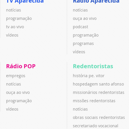
TV Aparecida
Rádio Aparecida
notícias
notícias
programação
ouça ao vivo
tv ao vivo
podcast
vídeos
programação
programas
vídeos
Rádio POP
Redentoristas
empregos
história pe. vitor
notícias
hospedagem santo afonso
ouça ao vivo
missionários redentoristas
programação
missões redentoristas
vídeos
notícias
obras sociais redentoristas
secretariado vocacional