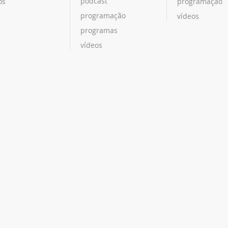
podcast
os
programação
programação
vídeos
programas
vídeos