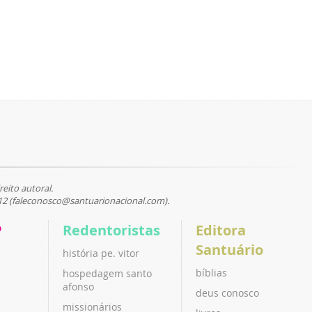
reito autoral.
12 (faleconosco@santuarionacional.com).
P
Redentoristas
Editora
Santuário
história pe. vitor
bíblias
hospedagem santo
afonso
deus conosco
missionários