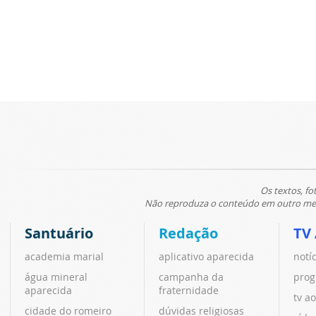
Os textos, fo
Não reproduza o conteúdo em outro meio
Santuário
Redação
TV
academia marial
aplicativo aparecida
notí
água mineral
campanha da
prog
aparecida
fraternidade
tv ao
cidade do romeiro
dúvidas religiosas