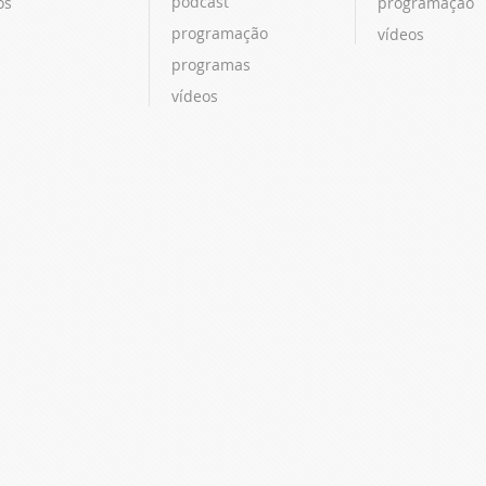
podcast
os
programação
programação
vídeos
programas
vídeos