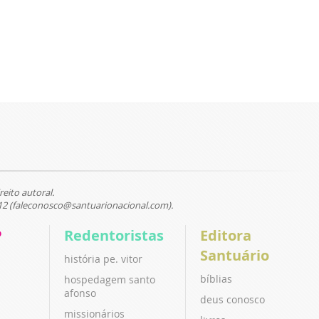
reito autoral.
12 (faleconosco@santuarionacional.com).
P
Redentoristas
Editora
Santuário
história pe. vitor
bíblias
hospedagem santo
afonso
deus conosco
missionários