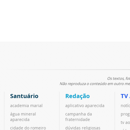
Os textos, fo
Não reproduza o conteúdo em outro meio
Santuário
Redação
TV
academia marial
aplicativo aparecida
notí
água mineral
campanha da
prog
aparecida
fraternidade
tv ao
cidade do romeiro
dúvidas religiosas