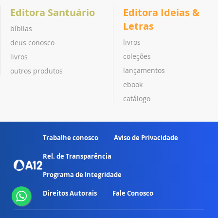
Editora Santuário
Editora Ideias &
Letras
bíblias
livros
deus conosco
coleções
livros
lançamentos
outros produtos
ebook
catálogo
Trabalhe conosco
Aviso de Privacidade
Rel. de Transparência
Programa de Integridade
Direitos Autorais
Fale Conosco