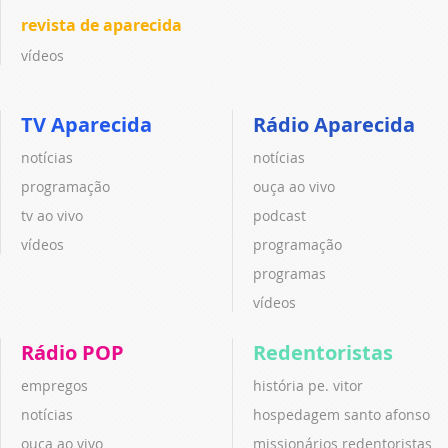
revista de aparecida
vídeos
TV Aparecida
Rádio Aparecida
notícias
notícias
programação
ouça ao vivo
tv ao vivo
podcast
vídeos
programação
programas
vídeos
Rádio POP
Redentoristas
empregos
história pe. vitor
notícias
hospedagem santo afonso
ouça ao vivo
missionários redentoristas