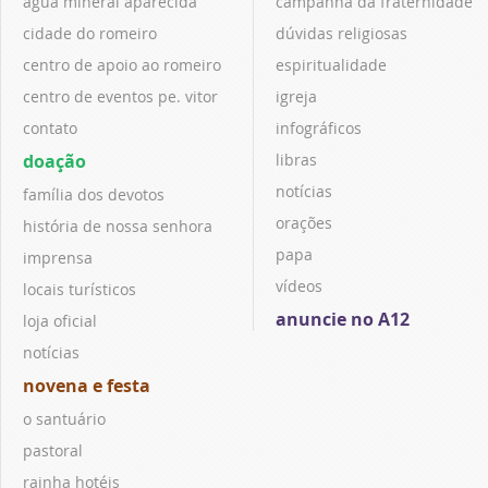
água mineral aparecida
campanha da fraternidade
cidade do romeiro
dúvidas religiosas
centro de apoio ao romeiro
espiritualidade
centro de eventos pe. vitor
igreja
contato
infográficos
doação
libras
notícias
família dos devotos
orações
história de nossa senhora
papa
imprensa
vídeos
locais turísticos
anuncie no A12
loja oficial
notícias
novena e festa
o santuário
pastoral
rainha hotéis