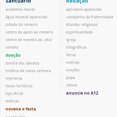
Santuário
Redação
academia marial
aplicativo aparecida
água mineral aparecida
campanha da fraternidade
cidade do romeiro
dúvidas religiosas
centro de apoio ao romeiro
espiritualidade
centro de eventos pe. vitor
igreja
contato
infográficos
doação
libras
notícias
família dos devotos
orações
história de nossa senhora
papa
imprensa
vídeos
locais turísticos
anuncie no A12
loja oficial
notícias
novena e festa
o santuário