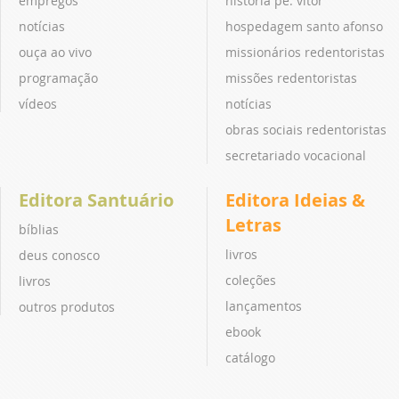
empregos
história pe. vitor
notícias
hospedagem santo afonso
ouça ao vivo
missionários redentoristas
programação
missões redentoristas
vídeos
notícias
obras sociais redentoristas
secretariado vocacional
Editora Santuário
Editora Ideias &
Letras
bíblias
livros
deus conosco
coleções
livros
lançamentos
outros produtos
ebook
catálogo