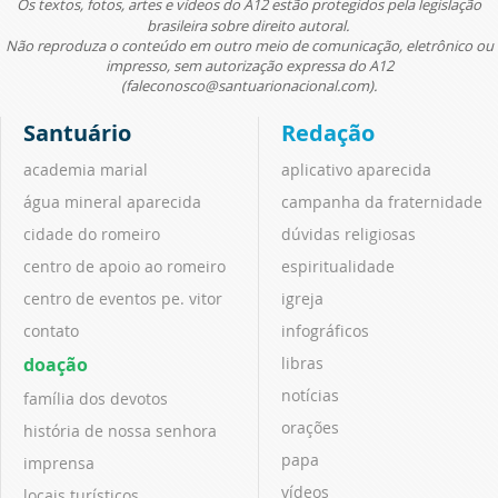
Os textos, fotos, artes e vídeos do A12 estão protegidos pela legislação
brasileira sobre direito autoral.
Não reproduza o conteúdo em outro meio de comunicação, eletrônico ou
impresso, sem autorização expressa do A12
(faleconosco@santuarionacional.com).
Santuário
Redação
academia marial
aplicativo aparecida
água mineral aparecida
campanha da fraternidade
cidade do romeiro
dúvidas religiosas
centro de apoio ao romeiro
espiritualidade
centro de eventos pe. vitor
igreja
contato
infográficos
doação
libras
notícias
família dos devotos
orações
história de nossa senhora
papa
imprensa
vídeos
locais turísticos