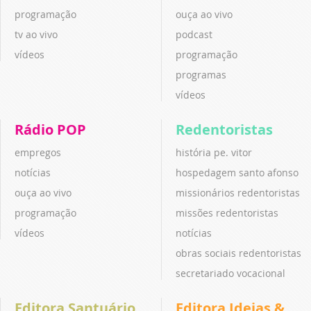
programação
ouça ao vivo
tv ao vivo
podcast
vídeos
programação
programas
vídeos
Rádio POP
Redentoristas
empregos
história pe. vitor
notícias
hospedagem santo afonso
ouça ao vivo
missionários redentoristas
programação
missões redentoristas
vídeos
notícias
obras sociais redentoristas
secretariado vocacional
Editora Santuário
Editora Ideias &