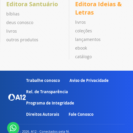
Editora Santuário
Editora Ideias &
Letras
bíblias
livros
deus conosco
coleções
livros
lançamentos
outros produtos
ebook
catálogo
Trabalhe conosco
Aviso de Privacidade
Rel. de Transparência
Programa de Integridade
Direitos Autorais
Fale Conosco
© 2007 - 2026. A12 - Conectados pela fé.