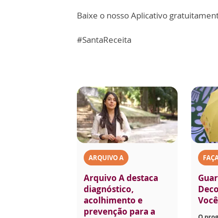
Baixe o nosso Aplicativo gratuitamente
#SantaReceita
ARQUIVO A
FAÇ
Arquivo A destaca
Guar
diagnóstico,
Deco
acolhimento e
Voc
prevenção para a
O pro