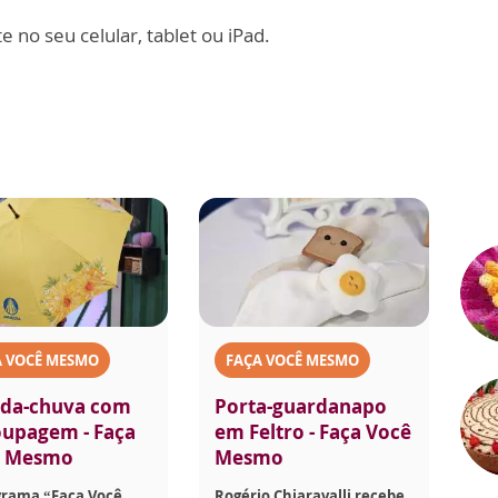
 no seu celular, tablet ou iPad.
A VOCÊ MESMO
FAÇA VOCÊ MESMO
da-chuva com
Porta-guardanapo
upagem - Faça
em Feltro - Faça Você
ê Mesmo
Mesmo
grama “Faça Você
Rogério Chiaravalli recebe