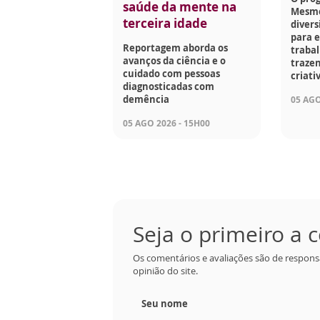
saúde da mente na
Mesmo
terceira idade
divers
para e
Reportagem aborda os
traba
avanços da ciência e o
trazen
cuidado com pessoas
criati
diagnosticadas com
demência
05 AGO
05 AGO 2026 - 15H00
Seja o primeiro a
Os comentários e avaliações são de respons
opinião do site.
Seu nome