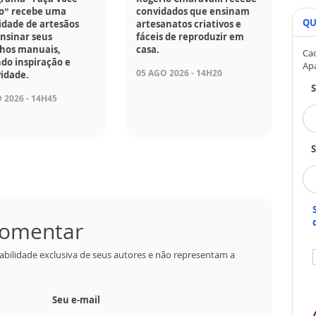
” recebe uma
convidados que ensinam
QU
idade de artesãos
artesanatos criativos e
nsinar seus
fáceis de reproduzir em
lhos manuais,
casa.
Cad
do inspiração e
Ap
05 AGO 2026 - 14H20
vidade.
 2026 - 14H45
S
 comentar
abilidade exclusiva de seus autores e não representam a
Seu e-mail