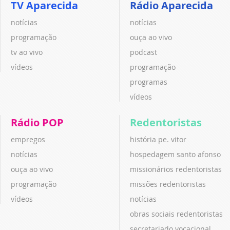
TV Aparecida
Rádio Aparecida
notícias
notícias
programação
ouça ao vivo
tv ao vivo
podcast
vídeos
programação
programas
vídeos
Rádio POP
Redentoristas
empregos
história pe. vitor
notícias
hospedagem santo afonso
ouça ao vivo
missionários redentoristas
programação
missões redentoristas
vídeos
notícias
obras sociais redentoristas
secretariado vocacional