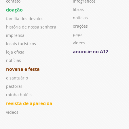
contato
infográficos
doação
libras
notícias
família dos devotos
orações
história de nossa senhora
papa
imprensa
vídeos
locais turísticos
anuncie no A12
loja oficial
notícias
novena e festa
o santuário
pastoral
rainha hotéis
revista de aparecida
vídeos